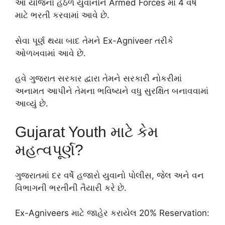
આ યોજના હેઠળ યુવાનોને Armed Forces માં 4 વર્ષ
માટે ભરતી કરવામાં આવે છે.
સેવા પૂર્ણ થયા બાદ તેમને Ex-Agniveer તરીકે
ઓળખવામાં આવે છે.
હવે ગુજરાત સરકાર દ્વારા તેમને સરકારી નોકરીમાં
અનામત આપીને તેમના ભવિષ્યને વધુ સુરક્ષિત બનાવવામાં
આવ્યું છે.
Gujarat Youth માટે કેમ
મહત્વપૂર્ણ?
ગુજરાતમાં દર વર્ષે હજારો યુવાનો પોલીસ, જેલ અને વન
વિભાગની ભરતીની તૈયારી કરે છે.
Ex-Agniveers માટે જાહેર કરાયેલ 20% Reservation: