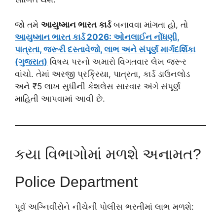
જો તમે
આયુષ્માન ભારત કાર્ડ
બનાવવા માંગતા હો, તો
આયુષ્માન ભારત કાર્ડ 2026: ઓનલાઈન નોંધણી,
પાત્રતા, જરૂરી દસ્તાવેજો, લાભ અને સંપૂર્ણ માર્ગદર્શિકા
(ગુજરાત)
વિષય પરનો અમારો વિગતવાર લેખ જરૂર
વાંચો. તેમાં અરજી પ્રક્રિયા, પાત્રતા, કાર્ડ ડાઉનલોડ
અને ₹5 લાખ સુધીની કેશલેસ સારવાર અંગે સંપૂર્ણ
માહિતી આપવામાં આવી છે.
કયા વિભાગોમાં મળશે અનામત?
Police Department
પૂર્વ અગ્નિવીરોને નીચેની પોલીસ ભરતીમાં લાભ મળશે: