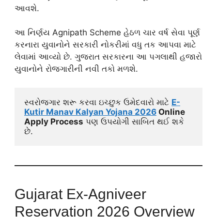
આવશે.
આ નિર્ણય Agnipath Scheme હેઠળ ચાર વર્ષ સેવા પૂર્ણ
કરનારા યુવાનોને સરકારી નોકરીમાં વધુ તક આપવા માટે
લેવામાં આવ્યો છે. ગુજરાત સરકારના આ પગલાથી હજારો
યુવાનોને રોજગારીની નવી તકો મળશે.
સ્વરોજગાર શરૂ કરવા ઇચ્છુક ઉમેદવારો માટે 
E-
Kutir Manav Kalyan Yojana 2026
 Online 
Apply Process
 પણ ઉપયોગી સાબિત થઈ શકે 
છે.
Gujarat Ex-Agniveer
Reservation 2026 Overview