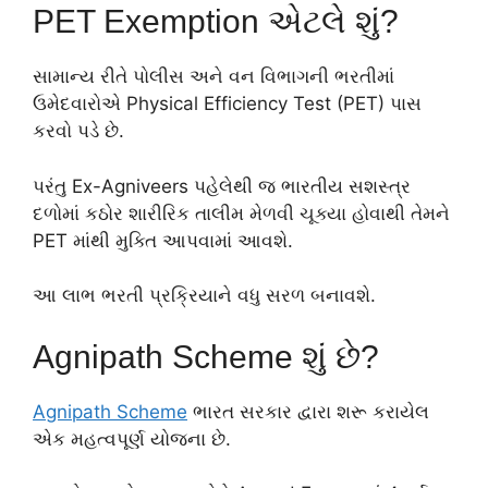
PET Exemption એટલે શું?
સામાન્ય રીતે પોલીસ અને વન વિભાગની ભરતીમાં
ઉમેદવારોએ Physical Efficiency Test (PET) પાસ
કરવો પડે છે.
પરંતુ Ex-Agniveers પહેલેથી જ ભારતીય સશસ્ત્ર
દળોમાં કઠોર શારીરિક તાલીમ મેળવી ચૂક્યા હોવાથી તેમને
PET માંથી મુક્તિ આપવામાં આવશે.
આ લાભ ભરતી પ્રક્રિયાને વધુ સરળ બનાવશે.
Agnipath Scheme શું છે?
Agnipath Scheme
ભારત સરકાર દ્વારા શરૂ કરાયેલ
એક મહત્વપૂર્ણ યોજના છે.